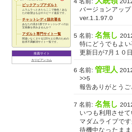
大統領
4 名前:
2012
ピックアップアダルト
バージョンアップ
ムラムラっときたらここで物色！あな
たの欲望はもはやスピード違反です。
ver.1.1.97.0
チャットレディ脱衣署名
あなたの清き1票でチャットレディのお
宝画像を拝みませんか？
名無し
アダルト専門サイト一覧
5 名前:
2012
間違いなくヌケる120％エロ男のための
欲求不満解消サイト一覧です。
特にどうでもよい
更新日が7月１０
推薦サイト
カリビアンコム
管理人
6 名前:
2012
>>5
報告ありがとうご
名無し
7 名前:
2012
いつも利用させて
マダムライブです
待機中なったま