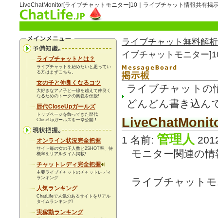
LiveChatMonitor[ライブチャットモニター]10｜ライブチャット情報共有掲
ライブチャット無料解析
イブチャットモニター]1
ライブチャットとは？
ライブチャットを始めたいと思ってい
る方はまずこちら。
女の子と仲良くなるコツ
ライブチャットの
大好きなアノ子と一線を越えて仲良く
なるためのトークの奥義を伝授!
どんどん書き込ん
歴代CloseUpガールズ
トップページを飾ってきた歴代
LiveChatMo
CloseUpガールズを一挙公開！
管理人
1 名前:
2012
オンライン状況完全把握
サイト毎の女の子人数と2SHOT率、待
モニター関連の情
機率を
リアルタイム
掲載!
チャットレディ完全把握
主要ライブチャットのチャットレディ
ランキング
ライブチャットモ
人気ランキング
ChatLifeで人気のあるサイトをリアル
タイムランキング!
実稼動ランキング