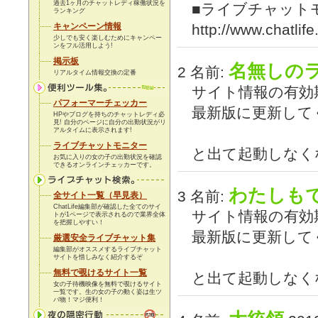
過去1ヶ月のチャットレディ稼働状況を
■ライブチャット
ランキング
キャンペーン情報
http://www.chatlife
少しでも安く楽しむためにキャンペー
ンをフル活用しよう!
掲示板
名無しの
2 名前:
リアルタイム情報交換の定番
サイト情報の有効
パフォーマーチェッカー
最新版に更新して
HPやブログを持ちのチャットレディ必
見! 自分のページに自分の出勤状況がリ
アルタイムに表示されます!
ライブチャットモニター
と出て起動しなく
お気に入りの女の子の出勤状況を確認
できるオンラインチェッカーです。
わたしも
3 名前:
全サイト一覧（早見表）
ChatLife編集部が確認した全てのサイ
サイト情報の有効
トが1ページで表示されるので業界全体
を把握しやすい！
最新版に更新して
厳選安全ライブチャット集
編集部がオススメするライブチャット
サイトを惜しみなく紹介するぞ
無料で覗けるサイト一覧
と出て起動しなく
女の子待機映像を無料で覗けるサイト
一覧です。生の女の子の動く姿は生ツ
バ物！
マジ便利！