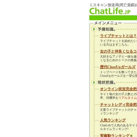
ミスキャン放送局(死亡遊戯
ライブチャットとは？
ライブチャットを始めたい
いる方はまずこちら。
女の子と仲良くなるコ
大好きなアノ子と一線を越
くなるためのトークの奥義
歴代CloseUpガールズ
トップページを飾ってきた
CloseUpガールズを一挙公
オンライン状況完全把
サイト毎の女の子人数と2S
率、待機率を
リアルタイム
チャットレディ完全把
主要ライブチャットのチャ
ィランキング
人気ランキング
ChatLifeで人気のあるサ
ルタイムランキング!
実稼動ランキング