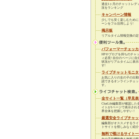
過去1ヶ月のチャットレデ
況をランキング
キャンペーン情報
少しでも安く楽しむために
ーンをフル活用しよう!
掲示板
リアルタイム情報交換の定
パフォーマーチェッカ
HPやブログを持ちのチャ
ィ必見! 自分のページに自
状況がリアルタイムに表示
す!
ライブチャットモニタ
お気に入りの女の子の出勤
認できるオンラインチェッ
す。
全サイト一覧（早見表
ChatLife編集部が確認し
イトが1ページで表示され
界全体を把握しやすい！
厳選安全ライブチャッ
編集部がオススメするライ
トサイトを惜しみなく紹介
無料で覗けるサイト一
女の子待機映像を無料で覗