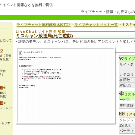
)のイベント情報などを無料で提供
ライブチャット情報・お役立ちの
ライブチャット無料解析比較TOP
>
ライブチャットサイト一覧
>
ミスキャ
ミスキャン放送局(死亡遊戯)
と思って
雑誌のモデル、ミスキャンパス、テレビ局の番組アシスタントと楽しく
ツ
えて仲良
ライブ
を伝授!
サイト名
歴代
カテゴリ
開！
在籍数
対応OS
握
HOT
ミスキ
掲載!
ービス
握
無料体験
ットレデ
ミスキ
クレジッ
イトをリア
2SHOT
パーティ