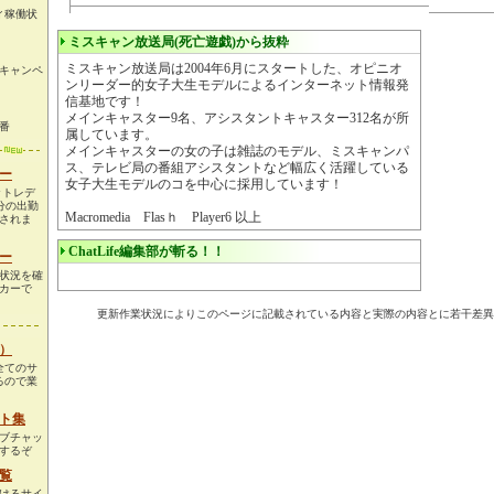
ィ稼働状
ミスキャン放送局(死亡遊戯)から抜粋
ミスキャン放送局は2004年6月にスタートした、オピニオ
キャンペ
ンリーダー的女子大生モデルによるインターネット情報発
信基地です！
メインキャスター9名、アシスタントキャスター312名が所
番
属しています。
メインキャスターの女の子は雑誌のモデル、ミスキャンパ
ス、テレビ局の番組アシスタントなど幅広く活躍している
ー
女子大生モデルのコを中心に採用しています！
ットレデ
分の出勤
Macromedia Flasｈ Player6 以上
されま
ChatLife編集部が斬る！！
ー
状況を確
カーで
更新作業状況によりこのページに記載されている内容と実際の内容とに若干差異
）
た全てのサ
るので業
ト集
ブチャッ
するぞ
覧
けるサイ