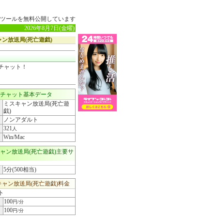
ツールを無料公開しています
2026年8月7日(金曜)
ン放送局(死亡遊戯)
チャット！
チャット基本データ
ミスキャン放送局(死亡遊
戯)
ノンアダルト
321
人
Win/Mac
ャン放送局(死亡遊戯)主要サ
5分(500相当)
ャン放送局(死亡遊戯)料金
ト
100
円/分
100
円/分