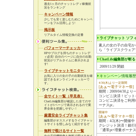
過去1ヶ月のチャットレディ稼働状
況をランキング
キャンペーン情報
少しでも安く楽しむためにキャンペ
ーンをフル活用しよう!
掲示板
リアルタイム情報交換の定番
ライブチャット ソフィ
素人の女の子の自宅から
パフォーマーチェッカー
ら「ライブスクウェア
HPやブログを持ちのチャットレデ
ィ必見! 自分のページに自分の出勤
ChatLife編集部が斬
状況がリアルタイムに表示されま
す!
2009/11/29 閉鎖
ライブチャットモニター
キャンペーン情報履歴
お気に入りの女の子の出勤状況を確
認できるオンラインチェッカーで
4/30(木)より一定期間
す。
[あぁ〜電子マネー祭]
期間：2009/04/30よ
コンビニ決済！ビット
全サイト一覧（早見表）
コンビニ決済をご利用
ChatLife編集部が確認した全てのサ
ーナスpt」
イトが1ページで表示されるので業
界全体を把握しやすい！
開催中
厳選安全ライブチャット集
[あぁ〜電子マネー祭]
編集部がオススメするライブチャッ
期間：4/2(木)〜開催中
トサイトを惜しみなく紹介するぞ
クレジット決済！銀行
「通常pt+増量ボーナス
無料で覗けるサイト一覧
女の子待機映像を無料で覗けるサイ