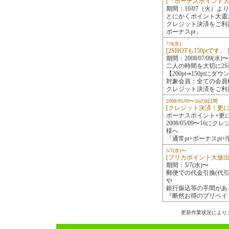
[『ボーナスポイント大
期間：10/07（火）よ
とにかくポイント大還
クレジット決済をご利
ボーナスpt」
7/9(水)
[2SHOTも150ptです。 
期間：2008/07/09(水)
二人の時間を大切に2S
【200pt⇒150ptにダ
対象会員：全ての会員
クレジット決済をご利
2008/05/09〜16の8日間
[クレジット決済！更に
ボーナスポイント+更
2008/05/09〜1
様へ
「通常pt+ボーナスpt+
5/7(水)〜
[プリカポイント大放出
期間：5/7(水)〜
郵便での代金引換(代
や
銀行振込等の手間があ
『断然お得のプリペイ
更新作業状況により