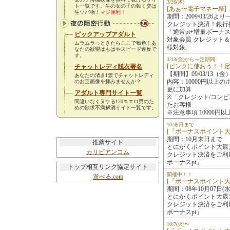
3/26(木)
ト一覧です。生の女の子の動く姿は
[あぁ〜電子マネー祭]
生ツバ物！
マジ便利！
期間：2009/03/26よ
クレジット決済！銀行
「通常pt+増量ボーナス
ピックアップアダルト
対象会員 クレジット
ムラムラっときたらここで物色！あ
様対象。
なたの欲望はもはやスピード違反で
す。
3/13(金)から一定期間
[ピンクに使おう！！定
チャットレディ脱衣署名
【期間】09/03/13（
あなたの清き1票でチャットレディ
内容：10000円以上
のお宝画像を拝みませんか？
更に加算
アダルト専門サイト一覧
※「クレジット/コン
間違いなくヌケる120％エロ男のた
たお客様
めの欲求不満解消サイト一覧です。
※注意事項 10000
10/末日まで
[『ボーナスポイント大
期間：10月末日まで
推薦サイト
とにかくポイント大還
カリビアンコム
クレジット決済をご利
ボーナスpt」
トップ相互リンク協定サイト
開催中！！
遊べる.com
[『ボーナスポイント大
期間：08年10月07日
とにかくポイント大還
クレジット決済をご利
ボーナスpt」
10/7(火)〜