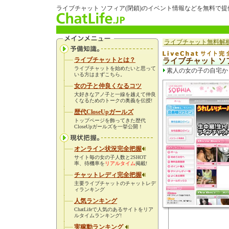
ライブチャット ソフィア(閉鎖)のイベント情報などを無料で提
ライブチャット無料解析
ライブチャットとは？
ライブチャット ソ
ライブチャットを始めたいと思って
素人の女の子の自宅から
いる方はまずこちら。
女の子と仲良くなるコツ
大好きなアノ子と一線を越えて仲良
くなるためのトークの奥義を伝授!
歴代CloseUpガールズ
トップページを飾ってきた歴代
CloseUpガールズを一挙公開！
オンライン状況完全把握
サイト毎の女の子人数と2SHOT
率、待機率を
リアルタイム
掲載!
チャットレディ完全把握
主要ライブチャットのチャットレデ
ィランキング
人気ランキング
ChatLifeで人気のあるサイトをリア
ルタイムランキング!
実稼動ランキング